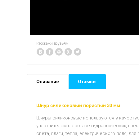
Расскажи друзьям:
Описание
Отзывы
Шнур силиконовый пористый 30 мм
Шнуры силиконовые используются в качестве 
уплотнителем в составе гидравлических, пнев
света, влаги, тепла, электрического поля, д