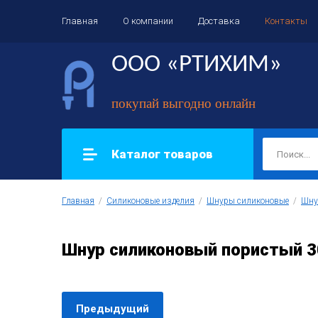
Главная
О компании
Доставка
Контакты
ООО «РТИХИМ»
покупай выгодно онлайн
Каталог товаров
Главная
  /  
Силиконовые изделия
  /  
Шнуры силиконовые
  /  
Шну
Шнур силиконовый пористый 3
Предыдущий