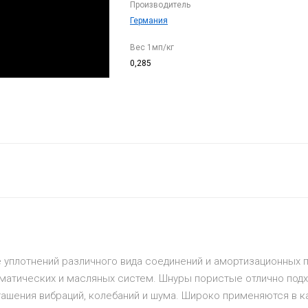
Производитель
Германия
Вес 1мп/кг
0,285
уплотнений различного вида соединений и амортизационных п
матических и масляных систем. Шнуры пористые отлично подхо
ля гашения вибраций, колебаний и шума. Широко применяются в 