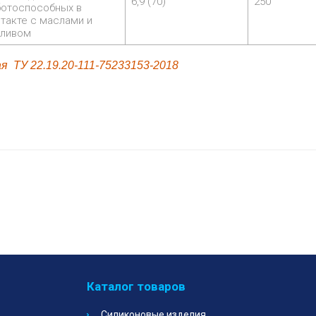
6,9 (70)
250
ботоспособных в
такте с маслами и
пливом
я ТУ 22.19.20-111-75233153-2018
Каталог товаров
Силиконовые изделия