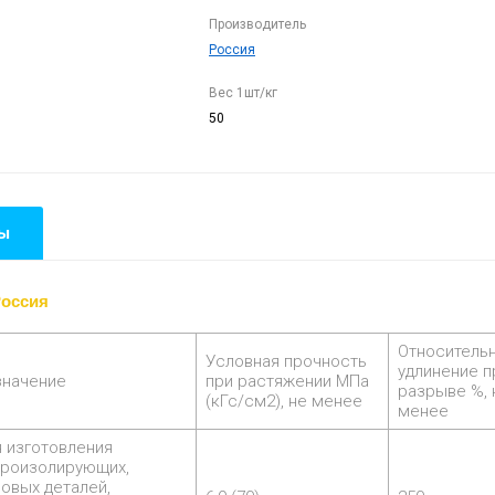
Производитель
Россия
Вес 1шт/кг
50
ы
Россия
Относитель
Условная прочность
удлинение п
значение
при растяжении МПа
разрыве %, 
(кГс/см2), не менее
менее
 изготовления
броизолирующих,
овых деталей,