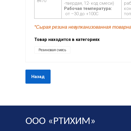
8470
-твердая, 12- код смеси)
ра
Рабочая температура:
кон
от –30 до +100С
то
*Сырая резина невулканизованная товарна
Товар находится в категориях
Резиновая смесь
Назад
ООО «РТИХИМ»