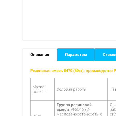
Описание
Параметры
Отзыв
Резиновая смесь 8470 (50кг), производство 
Марка
Условия работы
На
резины
Группа резиновой
Для
смеси
: VI-2б-12 (2-
ви
маслобензостойкость, б
сил