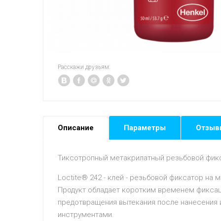
Расскажи друзьям:
Описание
Параметры
Отзыв
Тиксотропный метакрилатный резьбовой фикс
Loctite® 242 - клей - резьбовой фиксатор на
Продукт обладает коротким временем фиксации
предотвращения вытекания после нанесения 
инструментами.