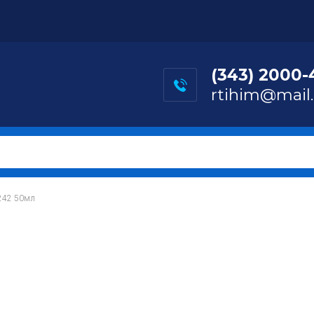
(343) 2000-
rtihim@mail.
e 242 50мл