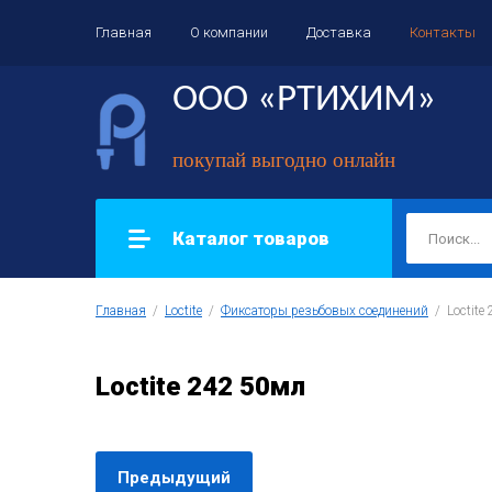
Главная
О компании
Доставка
Контакты
ООО «РТИХИМ»
покупай выгодно онлайн
Каталог товаров
Главная
  /  
Loctite
  /  
Фиксаторы резьбовых соединений
  /  Loctit
Loctite 242 50мл
Предыдущий