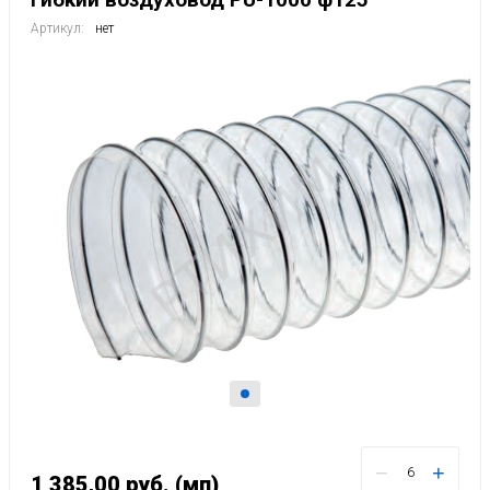
Артикул:
нет
−
+
1 385,00
руб.
(мп)